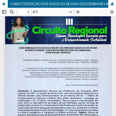
CARACTERIZAÇÃO DOS SOLOS DA REGIÃO DOS DERRAMES BASÁLTICOS DO ESTADO DE SANTA CATARINA, COM BASE NA METODOLOGIA MCT (MINIATURA, COMPACTADO, TROPICAL)