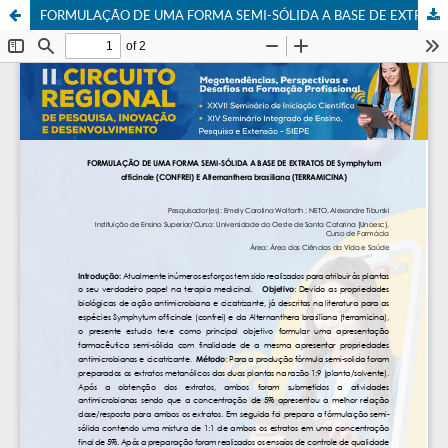
FORMULAÇÃO DE UMA FORMA SEMI-SÓLIDA A BASE DE EXTRATOS DE Symphytum officinale (CONFREI) E Alternanthera brasiliana (TERRAMICINA)