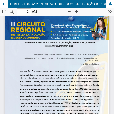
DIREITO FUNDAMENTAL AO CUIDADO: CONSTRUÇÃO JURÍDICA NACIONAL EM PERSPECTIVAINTERDISCIPLINAR