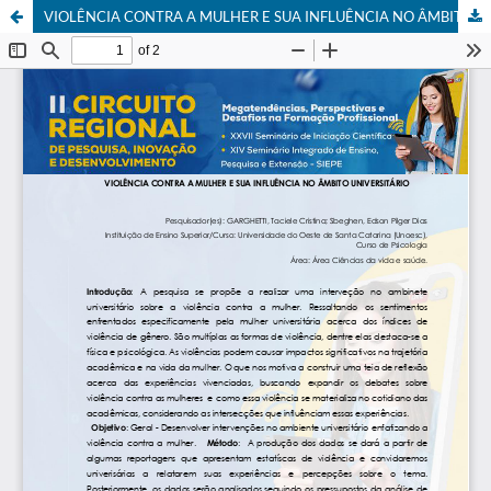
VIOLÊNCIA CONTRA A MULHER E SUA INFLUÊNCIA NO ÂMBITO UNIVERSITÁRIO