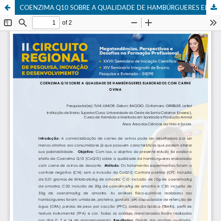
COENZIMA Q10 SOBRE A QUALIDADE DE HAMBÚRGUERES ELABORADOS COM CARNE OVINA