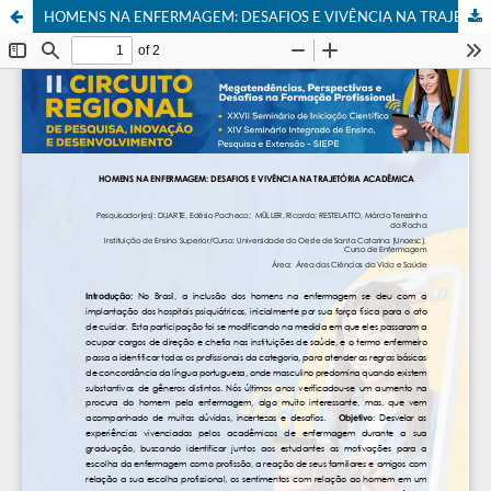
HOMENS NA ENFERMAGEM: DESAFIOS E VIVÊNCIA NA TRAJETÓRIA ACADÊMICA