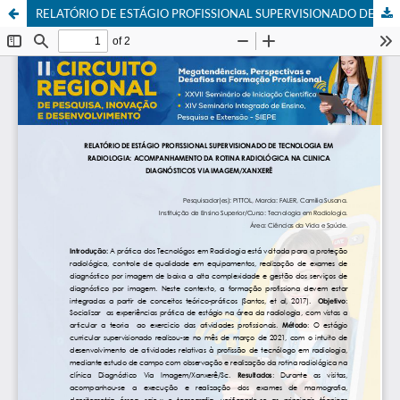
RELATÓRIO DE ESTÁGIO PROFISSIONAL SUPERVISIONADO DE TECNOLOGIA EM RADIOLOGIA: ACOMPANHAMENTO DA ROTINA RADIOLÓGICA NA CLINICA DIAGNÓSTICOS VIA IMAGEM/XANXERÊ