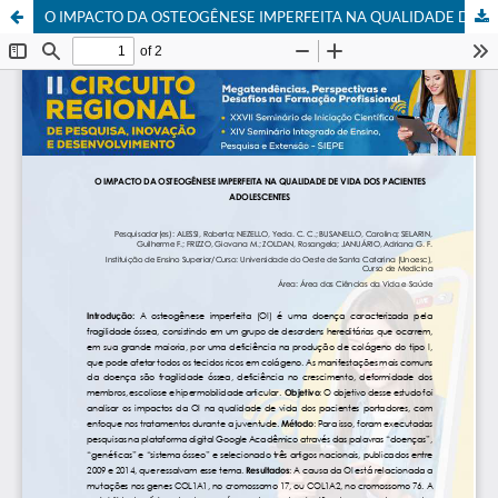
O IMPACTO DA OSTEOGÊNESE IMPERFEITA NA QUALIDADE DE VIDA DOS PACIENTES ADOLESCENTES