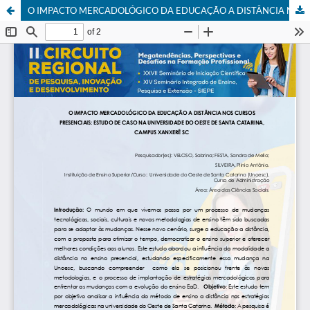
O IMPACTO MERCADOLÓGICO DA EDUCAÇÃO A DISTÂNCIA NOS CURSOS PRESENCIAIS: ESTUDO DE CASO NA UNIVERSIDADE DO OESTE DE SANTA CATARINA, CAMPUS XANXERÊ SC