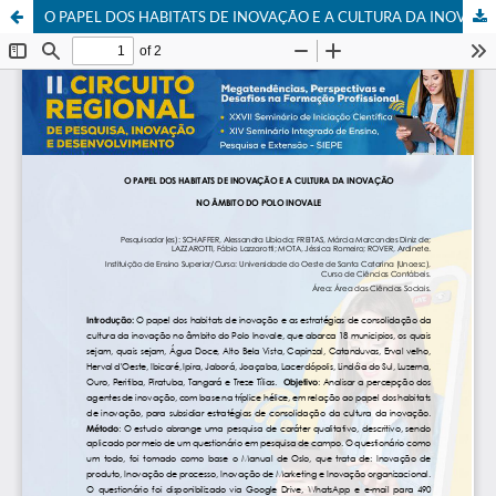
O PAPEL DOS HABITATS DE INOVAÇÃO E A CULTURA DA INOVAÇÃO NO ÂMBITO DO POLO INOVALE