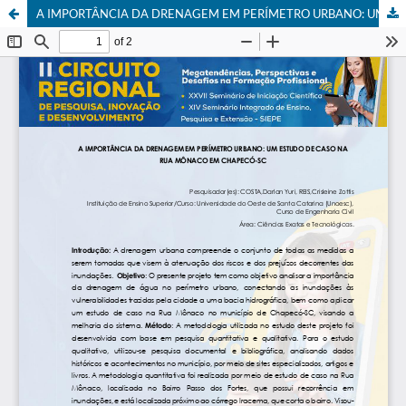
A IMPORTÂNCIA DA DRENAGEM EM PERÍMETRO URBANO: UM ESTUDO DE CASO NA RUA MÔNACO EM CHAPECÓ-SC