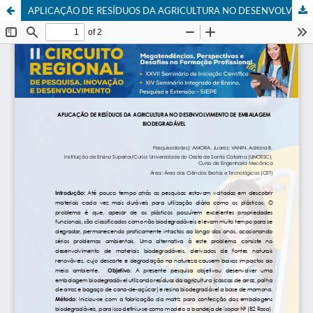
APLICAÇÃO DE RESÍDUOS DA AGRICULTURA NO DESENVOLVIMENTO DE EMBALAGEM BIODEGRADÁVEL