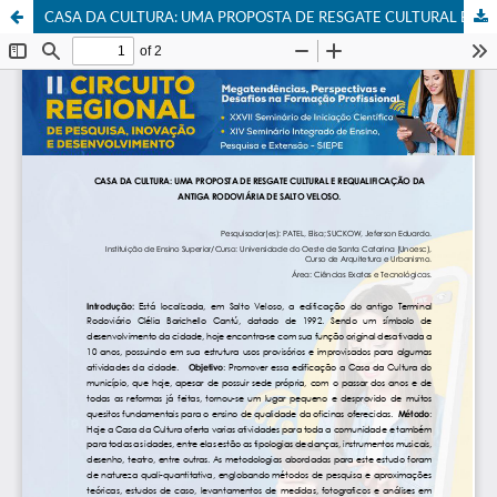
CASA DA CULTURA: UMA PROPOSTA DE RESGATE CULTURAL E REQUALIFICAÇÃO DA ANTIGA RODOVIÁRIA DE SALTO VELOSO.