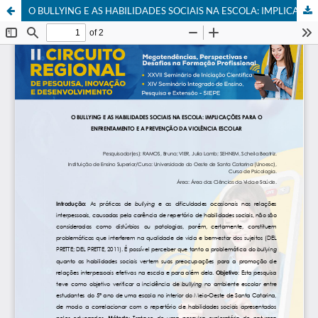
O BULLYING E AS HABILIDADES SOCIAIS NA ESCOLA: IMPLICAÇÕES PARA O ENFRENTAMENTO E A PREVENÇÃO DA VIOLÊNCIA ESCOLAR