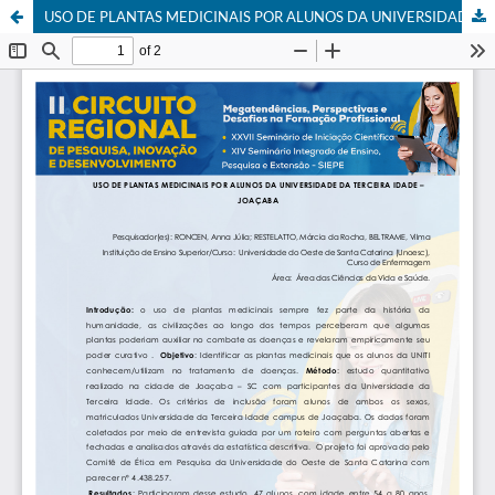
USO DE PLANTAS MEDICINAIS POR ALUNOS DA UNIVERSIDADE DA TERCEIRA IDADE – JOAÇABA