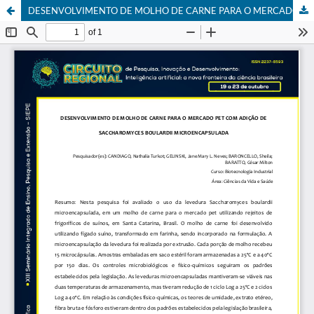
DESENVOLVIMENTO DE MOLHO DE CARNE PARA O MERCADO PET COM ADIÇÃO DE SACCHAROMYCES BOULARDII MICROENCAPSULADA