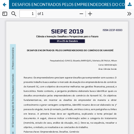
DESAFIOS ENCONTRADOS PELOS EMPREENDEDORES DO COMÉRCIO EM XANXERÊ