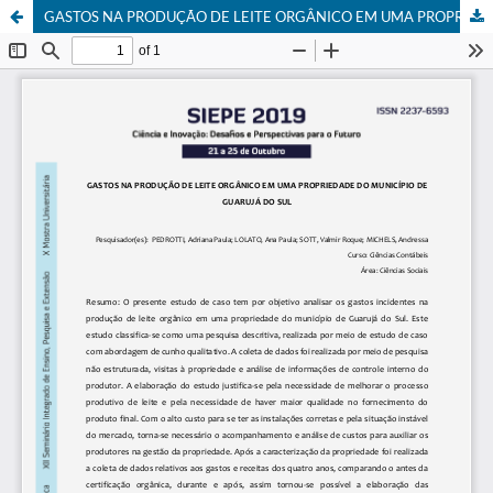
GASTOS NA PRODUÇÃO DE LEITE ORGÂNICO EM UMA PROPRIEDADE DO MUNICÍPIO DE GUARUJÁ DO SUL