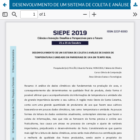
DESENVOLVIMENTO DE UM SISTEMA DE COLETA E ANÁLISE DE DADOS DE TEMPERATURA E UMIDADE EM PARREIRAIS DE UVA EM TEMPO REAL