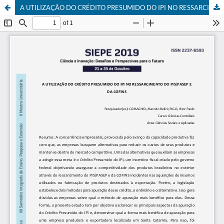
A UTILIZAÇÃO DO CRÉDITO PRESUMIDO DO IPI NO RESSARCIMENTO DO PIS/PASEP E DA COFINS