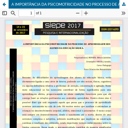
A IMPORTÂNCIA DA PSICOMOTRICIDADE NO PROCESSO DE APRENDIZAGEM DOS ALUNOS DA EDUCAÇÃO BÁSICA