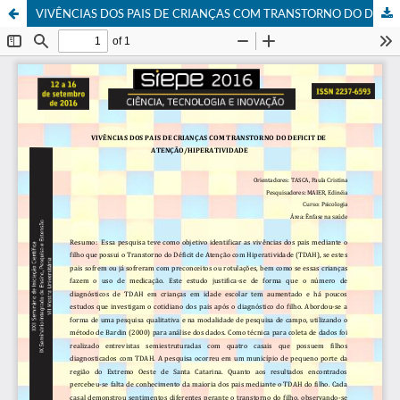
VIVÊNCIAS DOS PAIS DE CRIANÇAS COM TRANSTORNO DO DEFICIT DE ATENÇÃO/HIPERATIVIDADE