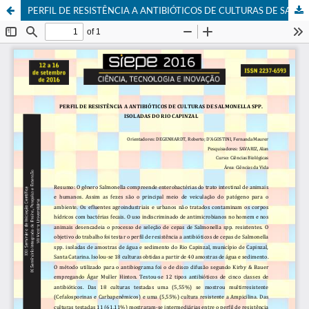
PERFIL DE RESISTÊNCIA A ANTIBIÓTICOS DE CULTURAS DE SALMONELLA SPP. ISOLADAS DO RIO CAPINZAL