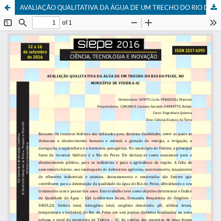
AVALIAÇÃO QUALITATIVA DA ÁGUA DE UM TRECHO DO RIO DO PEIXE, NO MUNICÍPIO DE VIDEIRA-SC