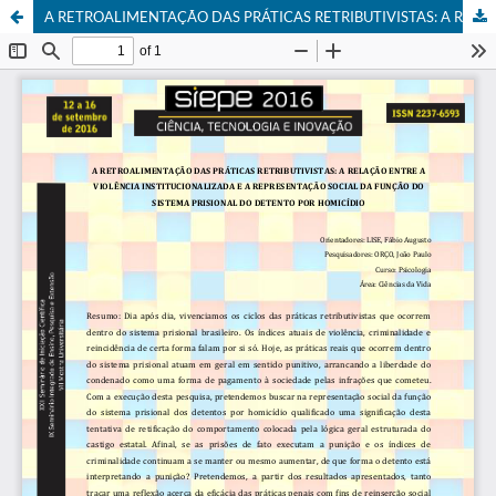
A RETROALIMENTAÇÃO DAS PRÁTICAS RETRIBUTIVISTAS: A RELAÇÃO ENTRE A VIOLÊNCIA INSTITUCIONALIZADA E A REPRESENTAÇÃO SOCIAL DA FUNÇÃO DO SISTEMA PRISIONAL DO DETENTO POR HOMICÍDIO