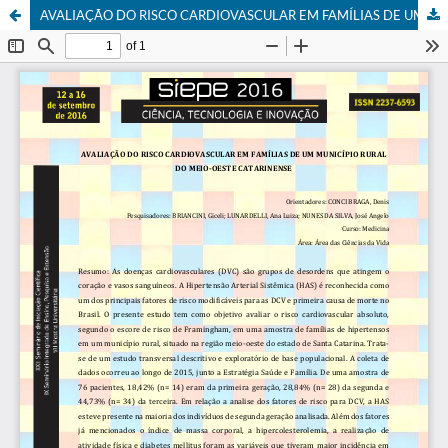
AVALIAÇÃO DO RISCO CARDIOVASCULAR EM FAMÍLIAS DE UM MUNICÍPIO RURAL DO MEIO-OESTE CATARINENSE