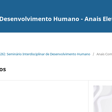
e Desenvolvimento Humano - Anais Ele
2026): Seminário Interdisciplinar de Desenvolvimento Humano
/
Anais Com
os