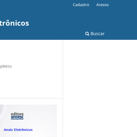
Cadastro
Acesso
trônicos
Buscar
pletos