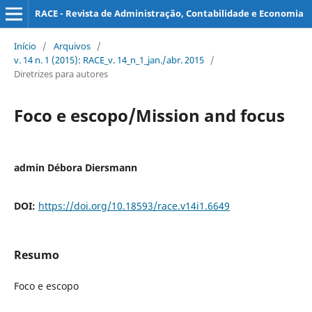
RACE - Revista de Administração, Contabilidade e Economia
Início
/
Arquivos
/
v. 14 n. 1 (2015): RACE_v. 14_n_1_jan./abr. 2015
/
Diretrizes para autores
Foco e escopo/Mission and focus
admin Débora Diersmann
DOI:
https://doi.org/10.18593/race.v14i1.6649
Resumo
Foco e escopo