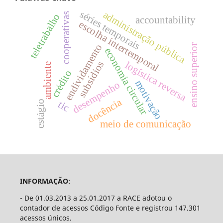
séries temporais
administração pública
cooperativas
teletrabalho
accountability
escolha intertemporal
endividamento
ensino superior
economia circular
subsídios
logística reversa
ambiente
crédito
motivação
desempenho
docência
estágio
tic
meio de comunicação
INFORMAÇÃO
:
- De 01.03.2013 a 25.01.2017 a RACE adotou o
contador de acessos Código Fonte e registrou 147.301
acessos únicos.