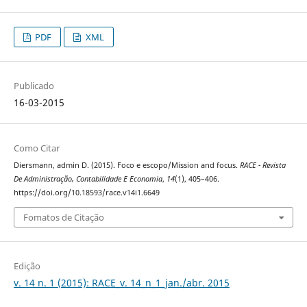
PDF
XML
Publicado
16-03-2015
Como Citar
Diersmann, admin D. (2015). Foco e escopo/Mission and focus.
RACE - Revista
De Administração, Contabilidade E Economia
,
14
(1), 405–406.
https://doi.org/10.18593/race.v14i1.6649
Fomatos de Citação
Edição
v. 14 n. 1 (2015): RACE_v. 14_n_1_jan./abr. 2015