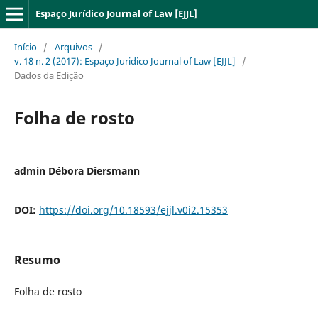
Espaço Jurídico Journal of Law [EJJL]
Início
/
Arquivos
/
v. 18 n. 2 (2017): Espaço Juridico Journal of Law [EJJL]
/
Dados da Edição
Folha de rosto
admin Débora Diersmann
DOI:
https://doi.org/10.18593/ejjl.v0i2.15353
Resumo
Folha de rosto