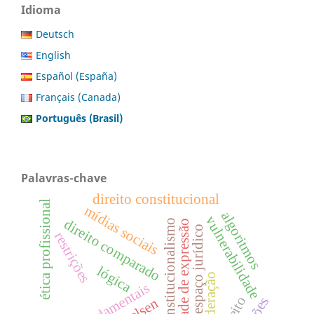
Idioma
Deutsch
English
Español (España)
Français (Canada)
Português (Brasil)
Palavras-chave
direito constitucional
ética profissional
mídias sociais
algoritmos
vulnerabilidade
direito comparado
constitucionalismo
liberdade de expressão
espaço jurídico
restrições
lógica
federação