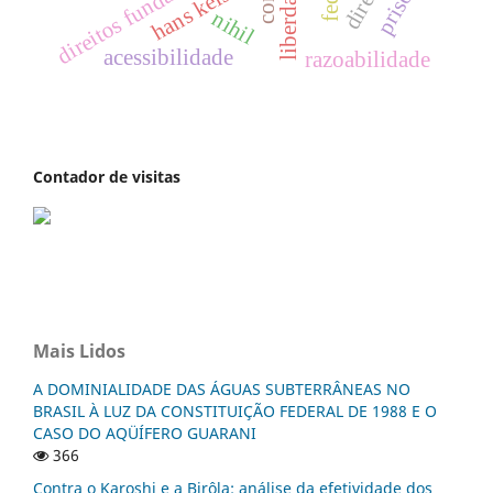
direitos fundamentais
direito
prisões
hans kelsen
nihil
acessibilidade
razoabilidade
Contador de visitas
Mais Lidos
A DOMINIALIDADE DAS ÁGUAS SUBTERRÂNEAS NO
BRASIL À LUZ DA CONSTITUIÇÃO FEDERAL DE 1988 E O
CASO DO AQÜÍFERO GUARANI
366
Contra o Karoshi e a Birôla: análise da efetividade dos