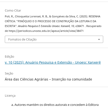
Como Citar
Poli, R., Chioquetta Lorenset, R. B., & Gonçalves da Silva, C. (2025). RESENHA
CRÍTICA: "PINÓQUIO E O PROCESSO DE CONSTRUÇÃO DA LEITURA E DA
ESCRITA".
Anuário Pesquisa E Extensão Unoesc Xanxerê
,
10
, e38471 . Recuperado
de https://periodicos.unoesc.edu.br/apeux/article/view/38471
Fomatos de Citação
Edição
v. 10 (2025): Anuário Pesquisa e Extensão - Unoesc Xanxerê
Seção
Área das Ciências Agrárias – Inserção na comunidade
Licença
Autores mantém os direitos autorais e concedem à Editora