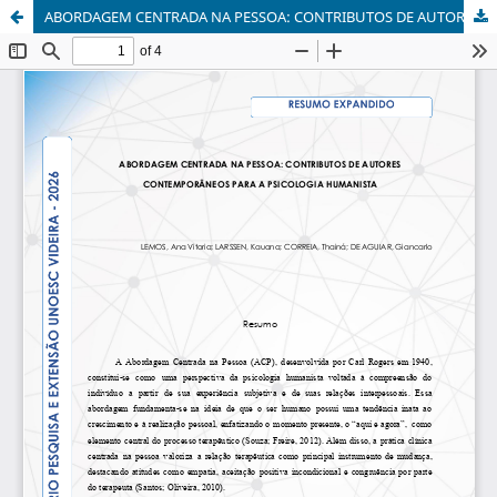
ABORDAGEM CENTRADA NA PESSOA: CONTRIBUTOS DE AUTORES CONTEMPORÂNEOS PARA A PSICOLOGIA HUMANISTA