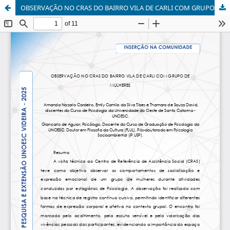
OBSERVAÇÃO NO CRAS DO BAIRRO VILA DE CARLI COM GRUPO DE MULHERES