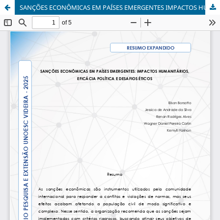
SANÇÕES ECONÔMICAS EM PAÍSES EMERGENTES IMPACTOS HUMANITÁRIOS, EFICÁCIA POLÍTICA E DESAFIOS ÉTICOS