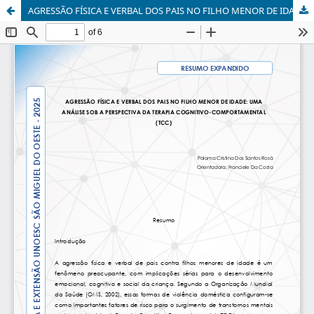
AGRESSÃO FÍSICA E VERBAL DOS PAIS NO FILHO MENOR DE IDADE: UMA ANÁLISE SOB A PERSPECTIVA DA TERAPIA COGNITIVO-COMPORTAMENTAL (TCC)