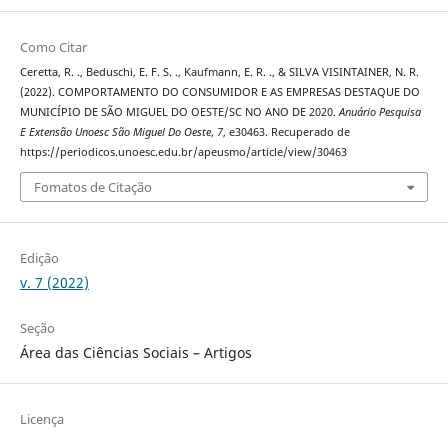
Como Citar
Ceretta, R. ., Beduschi, E. F. S. ., Kaufmann, E. R. ., & SILVA VISINTAINER, N. R.
(2022). COMPORTAMENTO DO CONSUMIDOR E AS EMPRESAS DESTAQUE DO
MUNICÍPIO DE SÃO MIGUEL DO OESTE/SC NO ANO DE 2020.
Anuário Pesquisa
E Extensão Unoesc São Miguel Do Oeste
,
7
, e30463. Recuperado de
https://periodicos.unoesc.edu.br/apeusmo/article/view/30463
Fomatos de Citação
Edição
v. 7 (2022)
Seção
Área das Ciências Sociais – Artigos
Licença