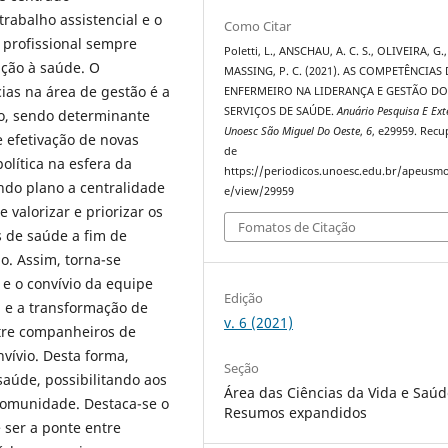
rabalho assistencial e o
Como Citar
 profissional sempre
Poletti, L., ANSCHAU, A. C. S., OLIVEIRA, G.
nção à saúde. O
MASSING, P. C. (2021). AS COMPETÊNCIAS
as na área de gestão é a
ENFERMEIRO NA LIDERANÇA E GESTÃO DO
SERVIÇOS DE SAÚDE.
Anuário Pesquisa E Ex
vo, sendo determinante
Unoesc São Miguel Do Oeste
,
6
, e29959. Rec
e efetivação de novas
de
olítica na esfera da
https://periodicos.unoesc.edu.br/apeusmo
do plano a centralidade
e/view/29959
valorizar e priorizar os
Fomatos de Citação
 de saúde a fim de
o. Assim, torna-se
e o convívio da equipe
Edição
ca e a transformação de
v. 6 (2021)
ntre companheiros de
vívio. Desta forma,
Seção
saúde, possibilitando aos
Área das Ciências da Vida e Saúd
comunidade. Destaca-se o
Resumos expandidos
 ser a ponte entre