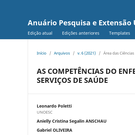
Anuário Pesquisa e Extensão 
Edição atual
Edições anteriores
Templates
Início
/
Arquivos
/
v. 6 (2021)
/
Área das Ciência
AS COMPETÊNCIAS DO ENF
SERVIÇOS DE SAÚDE
Leonardo Poletti
UNOESC
Anielly Cristina Segalin ANSCHAU
Gabriel OLIVEIRA