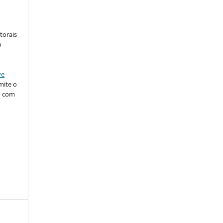
torais
o
ve
mite o
o com