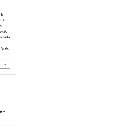
, &
 DO
S
tensão
uperado
/articl
e –