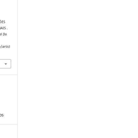
ÕES
AIS .
el Do
/articl
os