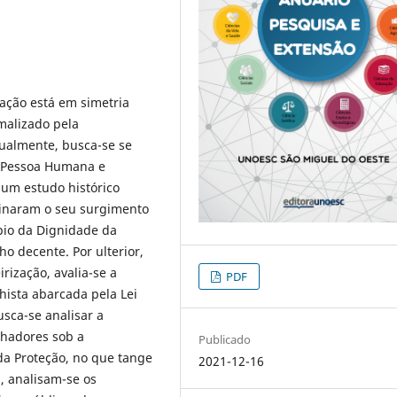
zação está em simetria
malizado pela
gualmente, busca-se se
a Pessoa Humana e
 um estudo histórico
iginaram o seu surgimento
ípio da Dignidade da
o decente. Por ulterior,
rização, avalia-se a
PDF
hista abarcada pela Lei
usca-se analisar a
lhadores sob a
Publicado
a Proteção, no que tange
2021-12-16
a, analisam-se os