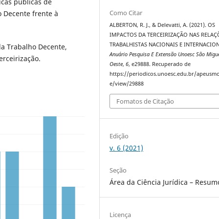
ticas públicas de
Como Citar
 Decente frente à
ALBERTON, R. J., & Delevatti, A. (2021). OS
IMPACTOS DA TERCEIRIZAÇÃO NAS RELAÇ
TRABALHISTAS NACIONAIS E INTERNACION
nda Trabalho Decente,
Anuário Pesquisa E Extensão Unoesc São Migu
rceirização.
Oeste
,
6
, e29888. Recuperado de
https://periodicos.unoesc.edu.br/apeusmo
e/view/29888
Fomatos de Citação
Edição
v. 6 (2021)
Seção
Área da Ciência Jurídica – Resum
Licença