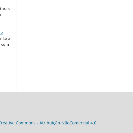
torais
o
ve
mite o
o com
Creative Commons - Atribuição-NãoComercial 4.0