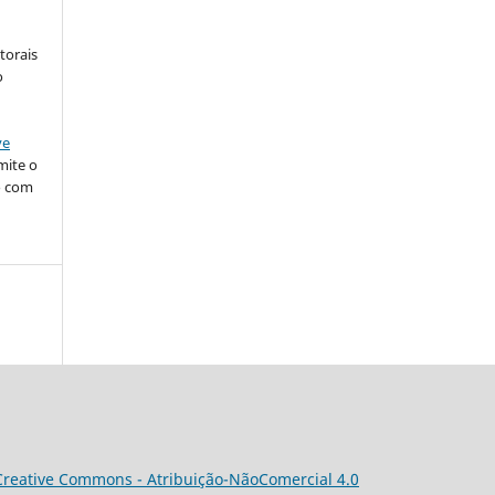
torais
o
ve
mite o
o com
Creative Commons - Atribuição-NãoComercial 4.0