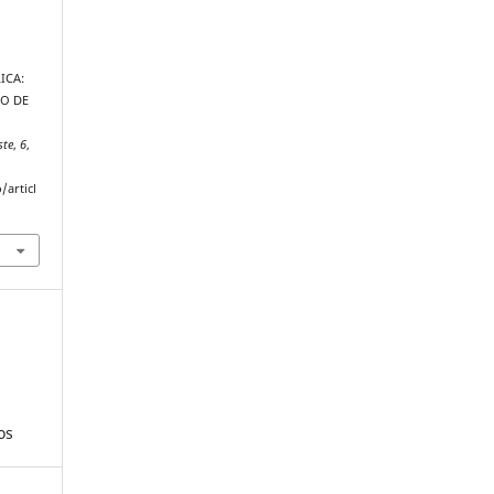
ICA:
IO DE
ste
,
6
,
/articl
os