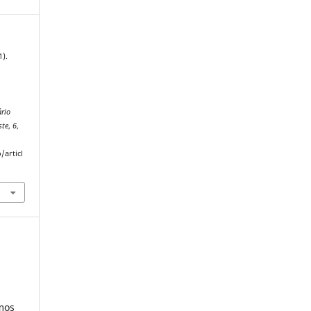
1).
rio
ste
,
6
,
/articl
umos