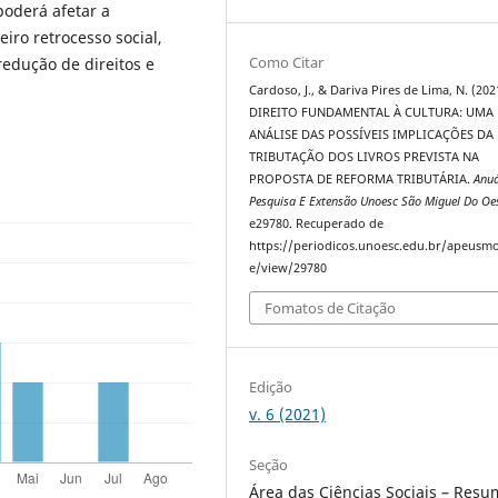
poderá afetar a
iro retrocesso social,
Como Citar
redução de direitos e
Cardoso, J., & Dariva Pires de Lima, N. (202
DIREITO FUNDAMENTAL À CULTURA: UMA
ANÁLISE DAS POSSÍVEIS IMPLICAÇÕES DA
TRIBUTAÇÃO DOS LIVROS PREVISTA NA
PROPOSTA DE REFORMA TRIBUTÁRIA.
Anuá
Pesquisa E Extensão Unoesc São Miguel Do Oe
e29780. Recuperado de
https://periodicos.unoesc.edu.br/apeusmo
e/view/29780
Fomatos de Citação
Edição
v. 6 (2021)
Seção
Área das Ciências Sociais – Res