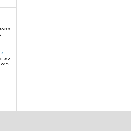
torais
o
ve
mite o
o com