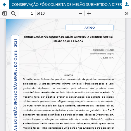
CONSERVAÇÃO PÓS-COLHEITA DE MELÃO SUBMETIDO A DIFERENTES CORTES: RELATO DE AULA PRÁTICA