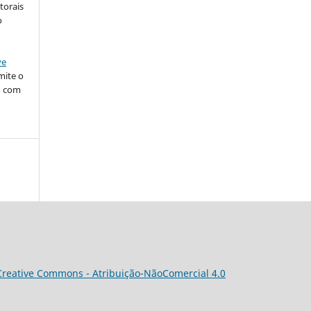
torais
o
ve
mite o
o com
Creative Commons - Atribuição-NãoComercial 4.0