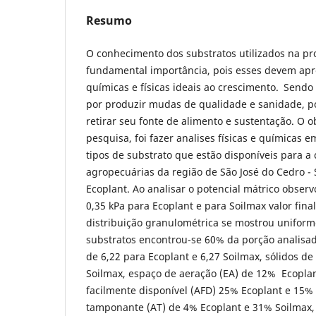
Resumo
O conhecimento dos substratos utilizados na p
fundamental importância, pois esses devem apre
químicas e físicas ideais ao crescimento. Sendo
por produzir mudas de qualidade e sanidade, poi
retirar seu fonte de alimento e sustentação. O ob
pesquisa, foi fazer analises físicas e químicas e
tipos de substrato que estão disponíveis para 
agropecuárias da região de São José do Cedro - 
Ecoplant. Ao analisar o potencial mátrico observ
0,35 kPa para Ecoplant e para Soilmax valor final
distribuição granulométrica se mostrou unifor
substratos encontrou-se 60% da porção analisad
de 6,22 para Ecoplant e 6,27 Soilmax, sólidos d
Soilmax, espaço de aeração (EA) de 12% Ecopla
facilmente disponível (AFD) 25% Ecoplant e 15%
tamponante (AT) de 4% Ecoplant e 31% Soilmax