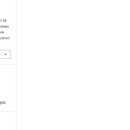
O DE
 Unoesc
 de
/articl
gos