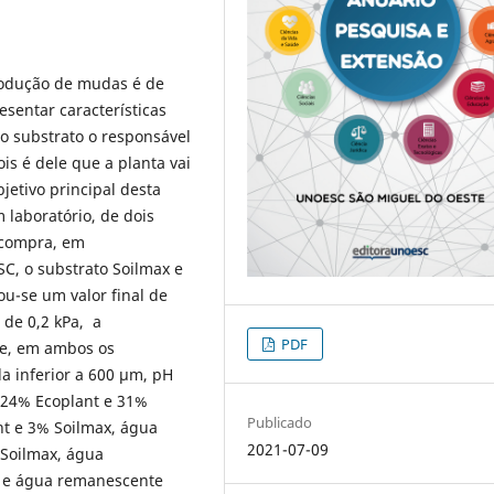
rodução de mudas é de
sentar características
 o substrato o responsável
s é dele que a planta vai
jetivo principal desta
m laboratório, de dois
a compra, em
SC, o substrato Soilmax e
ou-se um valor final de
 de 0,2 kPa, a
PDF
me, em ambos os
a inferior a 600 µm, pH
e 24% Ecoplant e 31%
Publicado
nt e 3% Soilmax, água
2021-07-09
 Soilmax, água
, e água remanescente