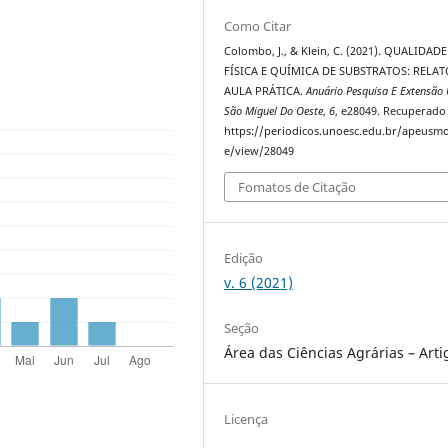
Como Citar
Colombo, J., & Klein, C. (2021). QUALIDADE
FÍSICA E QUÍMICA DE SUBSTRATOS: RELAT
AULA PRÁTICA.
Anuário Pesquisa E Extensão
São Miguel Do Oeste
,
6
, e28049. Recuperado
https://periodicos.unoesc.edu.br/apeusmo
e/view/28049
Fomatos de Citação
Edição
v. 6 (2021)
Seção
Área das Ciências Agrárias – Arti
Licença