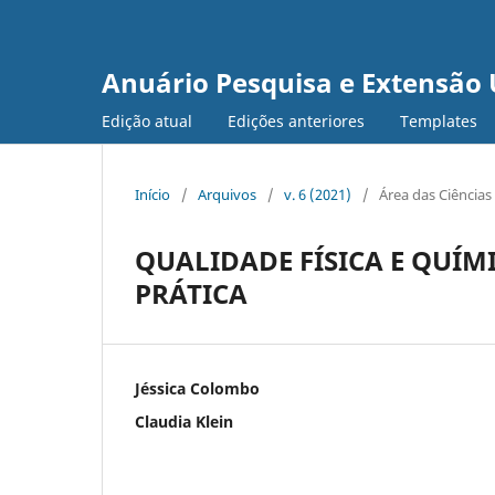
Anuário Pesquisa e Extensão 
Edição atual
Edições anteriores
Templates
Início
/
Arquivos
/
v. 6 (2021)
/
Área das Ciências 
QUALIDADE FÍSICA E QUÍM
PRÁTICA
Jéssica Colombo
Claudia Klein