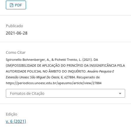
PDF
Publicado
2021-06-28
Como Citar
Spironello Bohnenberger, A., & Pichetti Trento, L. (2021). DA
(IM)POSSIBILIDADE DE APLICAÇÃO DO PRINCÍPIO DA INSIGNIFICÂNCIA PELA
AUTORIDADE POLICIAL NO ÂMBITO DO INQUÉRITO.
Anuário Pesquisa E
Extensão Unoesc São Miguel Do Oeste
,
6
, e27884. Recuperado de
https://periodicos.unoesc.edu.br/apeusmo/article/view/27884
Fomatos de Citação
Edição
v. 6 (2021)