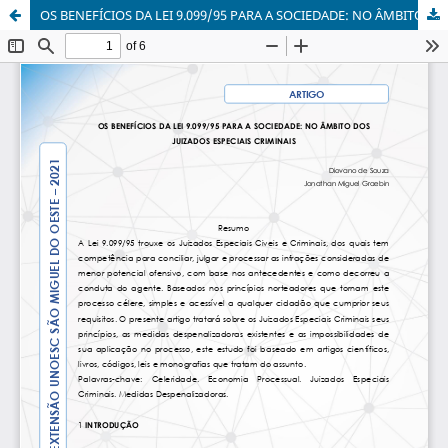
OS BENEFÍCIOS DA LEI 9.099/95 PARA A SOCIEDADE: NO ÂMBITO DOS JUIZADOS ESPECIAIS CRIMINAIS