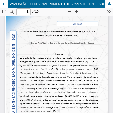
AVALIAÇÃO DO DESENVOLVIMENTO DE GRAMA TIFTON 85 SUBMETIDA A DIFERENTES DOSES E FONTES DE NITROGÊNIO