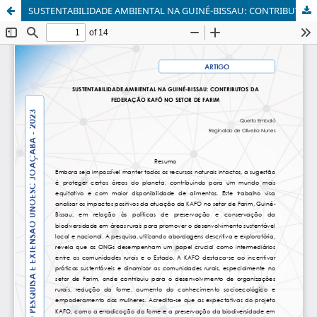
SUSTENTABILIDADE AMBIENTAL NA GUINÉ-BISSAU: CONTRIBUTOS DA FEDERAÇÃO KAFÔ NO SETOR DE FARIM