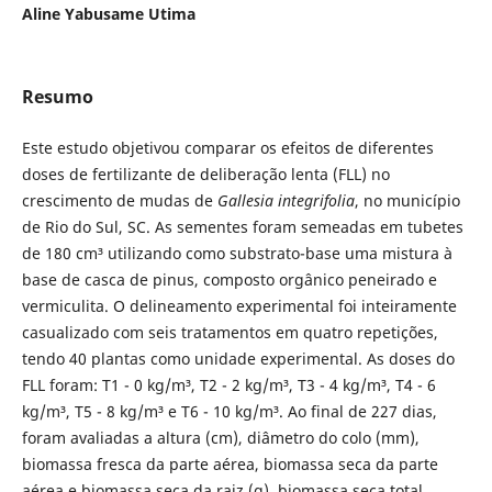
Aline Yabusame Utima
Resumo
Este estudo objetivou comparar os efeitos de diferentes
doses de fertilizante de deliberação lenta (FLL) no
crescimento de mudas de
Gallesia integrifolia
, no município
de Rio do Sul, SC. As sementes foram semeadas em tubetes
de 180 cm³ utilizando como substrato-base uma mistura à
base de casca de pinus, composto orgânico peneirado e
vermiculita. O delineamento experimental foi inteiramente
casualizado com seis tratamentos em quatro repetições,
tendo 40 plantas como unidade experimental. As doses do
FLL foram: T1 - 0 kg/m³, T2 - 2 kg/m³, T3 - 4 kg/m³, T4 - 6
kg/m³, T5 - 8 kg/m³ e T6 - 10 kg/m³. Ao final de 227 dias,
foram avaliadas a altura (cm), diâmetro do colo (mm),
biomassa fresca da parte aérea, biomassa seca da parte
aérea e biomassa seca da raiz (g), biomassa seca total,